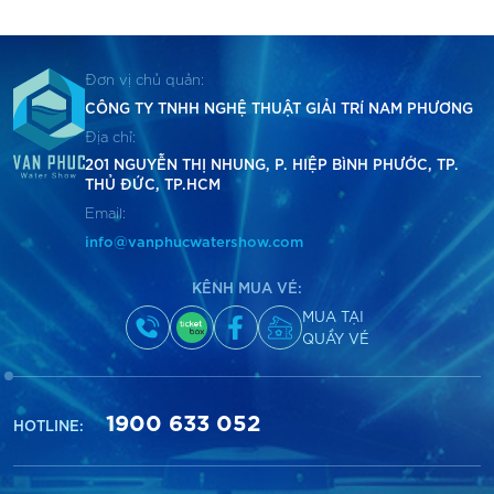
Đơn vị chủ quản:
CÔNG TY TNHH NGHỆ THUẬT GIẢI TRÍ
NAM PHƯƠNG
Địa chỉ:
201 NGUYỄN THỊ NHUNG, P. HIỆP BÌNH PHƯỚC, TP.
THỦ ĐỨC, TP.HCM
Email:
info@vanphucwatershow.com
KÊNH MUA VÉ:
MUA TẠI
QUẦY VÉ
1900 633 052
HOTLINE: