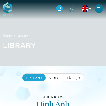
Home
Library
LIBRARY
HÌNH ẢNH
VIDEO
TÀI LIỆU
LIBRARY
Hình Ảnh